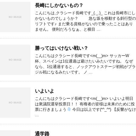
長崎にしかないもの？
こんにちは,クラシード長崎です_(._.)_ これは長崎市にし
かないものでしょうか？ 急な坂を移動する斜行型の
リフトです♪ まだ乗る資格がないので乗ったことはあり
ません。 便利だろうなぁ、と横目 …
勝ってはいけない戦い？
こんにちはクラシード長崎です<m(__)m> サッカーW
杯、スペインは1位通過は避けたいみたいですね。 なぜ
なら、1位通過すると、ノックアウトステージ初戦がブラ
ジル戦になるみたいです。 ノ …
いよいよ
こんにちはクラシード長崎です<m(__)m> いよいよ明日
は衆議院選挙投票日！！ 有権者の皆様は未来のために投
票に行きましょう
今日は以上です(*^_^*) 【反響がなけ
…
通学路