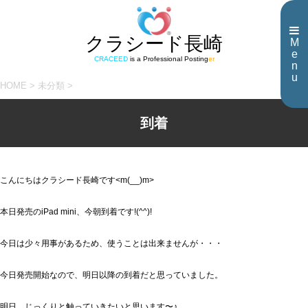
クラシード長崎
M
e
CRACEED
is a Professional Posting
er
n
u
HOME
>
未分類
>
到着
こんにちはクラシード長崎です<m(__)m>
本日発売のiPad mini、今朝到着です!(^^)!
今日は少々用事があるため、使うことは出来ませんが・・・
今日発売開始なので、明日以降の到着だと思っていました。
明日、じっくりと触っていきたいと思います〜♪