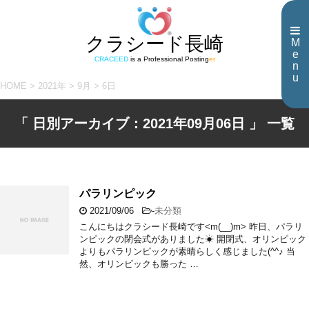
クラシード長崎
M
e
CRACEED
is a Professional Posting
er
n
u
HOME
>
2021年
>
9月
>
6日
「 日別アーカイブ：2021年09月06日 」 一覧
パラリンピック
2021/09/06
-
未分類
こんにちはクラシード長崎です<m(__)m> 昨日、パラリ
ンピックの閉会式がありました☀ 開閉式、オリンピック
よりもパラリンピックが素晴らしく感じました(^^♪ 当
然、オリンピックも勝った …