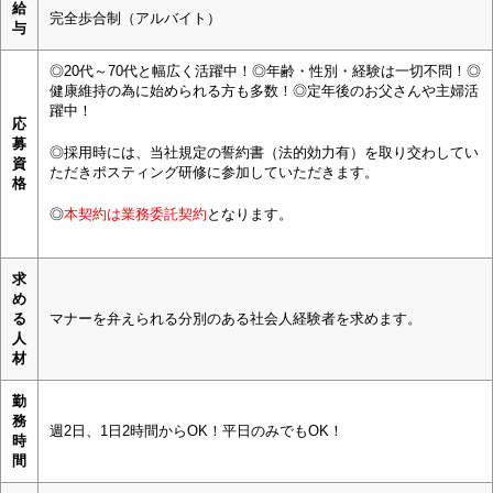
給
完全歩合制（アルバイト）
与
◎20代～70代と幅広く活躍中！◎年齢・性別・経験は一切不問！◎
健康維持の為に始められる方も多数！◎定年後のお父さんや主婦活
躍中！
応
募
◎採用時には、当社規定の誓約書（法的効力有）を取り交わしてい
資
ただきポスティング研修に参加していただきます。
格
◎
本契約は業務委託契約
となります。
求
め
る
マナーを弁えられる分別のある社会人経験者を求めます。
人
材
勤
務
週2日、1日2時間からOK！平日のみでもOK！
時
間