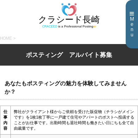
クラシード長崎
M
e
CRACEED
is a Professional Posting
er
n
u
HOME
>
ポスティング アルバイト募集
あなたもポスティングの魅力を体験してみません
か？
仕
弊社がクライアント様からご依頼を受けた販促物（チラシがメイン
事
です）を1枚1枚丁寧に一戸建て住宅やアパートのポストへ投函する
内
ことがお仕事です。出勤時間も退社時間も働きたい日にちも全て自
容
由裁量です。