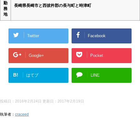
勤
長崎県長崎市と西彼杵郡の長与町と時津町
務
地
Twitter
Facebook
Google+
Pocket
B!
はてブ
LINE
投稿日：2016年2月24日 更新日：
2017年2月19日
執筆者：
craceed