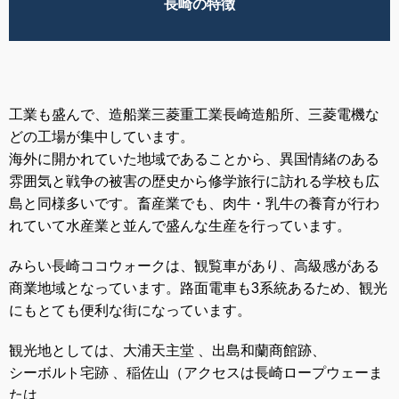
長崎の特徴
工業も盛んで、造船業三菱重工業
長崎
造船所、三菱電機な
どの工場が集中しています。
海外に開かれていた地域であることから、異国情緒のある
雰囲気と戦争の被害の歴史から修学旅行に訪れる学校も広
島と同様多いです。畜産業でも、肉牛・乳牛の養育が行わ
れていて水産業と並んで盛んな生産を行っています。
みらい
長崎
ココウォークは、観覧車があり、高級感がある
商業地域となっています。路面電車も3系統あるため、観光
にもとても便利な街になっています。
観光地としては、大浦天主堂 、出島和蘭商館跡、
シーボルト宅跡 、稲佐山（アクセスは
長崎
ロープウェーま
たは