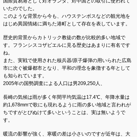
国際貿易港として対オランダ、対中国との取引に使われて
いたのでした。
このような背景から今も、ハウステンボスなどの観光地を
はじめ異国情緒に満ちた港町として存在を表しています。
歴史的背景からカトリック教徒の数が比較的多い地域で
す。フランシスコザビエルに見る歴史はあまりに有名です
ね。
また、実戦で使用された核兵器/原子爆弾の用いられた広島
市に次ぐ被爆都市となり、平和の理念を象徴する年として
も知られています。
2005年の国勢調査による人口は男209,250人、
長崎
の気候は雨が多く年間平均気温は17.4℃、年降水量は
約1,678mmで歌にも現れるように雨の多い地域と言われが
ちですがとびぬけて多いということは、実は無いようで
す。
暖流の影響が強く、寒暖の差は小さいのですが近年は、大