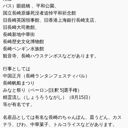
バス）眼鏡橋 、平和公園、
国立
長崎
原爆死没者追悼平和祈念館
旧
長崎
英国領事館、旧香港上海銀行
長崎
支店、
旧
長崎
大司教館、
長崎
新地中華街
長崎
歴史文化博物館
長崎
ペンギン水族館
観音寺、
長崎
ハウステンボスなどがあります。
行事としては
中国正月（
長崎
ランタンフェスティバル）
長崎
帆船まつり
みなと祭り（ペーロン[注釈 5]選手権）
精霊流し（しょうろうながし）（8月15日）
等が有名です。
名産品としては有名な
長崎
のちゃんぽん、皿うどん、カス
テラ、びわ、中華菓子、トルコライスなどがあります。