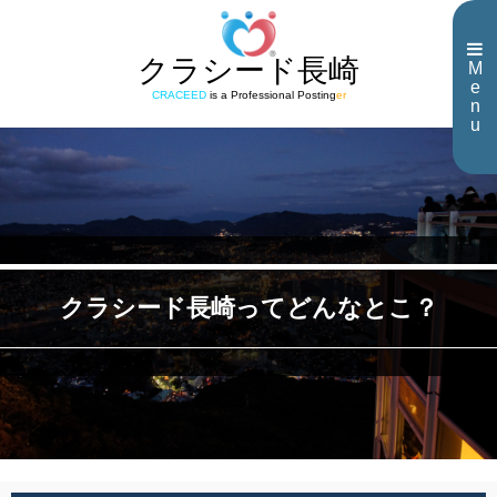
クラシード長崎
M
e
CRACEED
is a Professional Posting
er
n
u
クラシード長崎ってどんなとこ？