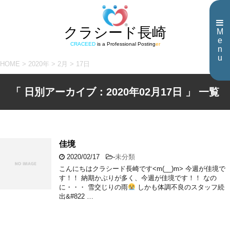
クラシード長崎
M
e
CRACEED
is a Professional Posting
er
n
u
HOME
>
2020年
>
2月
>
17日
「 日別アーカイブ：2020年02月17日 」 一覧
佳境
2020/02/17
-
未分類
こんにちはクラシード長崎です<m(__)m> 今週が佳境で
す！！ 納期かぶりが多く、今週が佳境です！！ なの
に・・・ 雪交じりの雨
しかも体調不良のスタッフ続
出&#822 …