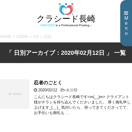
クラシード長崎
M
e
CRACEED
is a Professional Posting
er
n
u
HOME
>
2020年
>
2月
>
12日
「 日別アーカイブ：2020年02月12日 」 一覧
忍者のごとく
2020/02/12
-
未分類
こんにちはクラシード長崎です<m(__)m> クライアント
様がチラシを持ち込んでくださいました。 厚く御礼申し
上げます_(._.)_ 気付いたら、持ってきてくださってて、
お手伝いも御礼も …