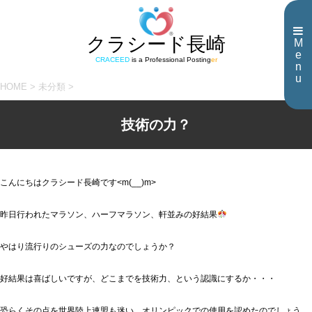
クラシード長崎
M
e
CRACEED
is a Professional Posting
er
n
u
HOME
>
未分類
>
技術の力？
こんにちはクラシード長崎です<m(__)m>
昨日行われたマラソン、ハーフマラソン、軒並みの好結果
やはり流行りのシューズの力なのでしょうか？
好結果は喜ばしいですが、どこまでを技術力、という認識にするか・・・
恐らくその点を世界陸上連盟も迷い、オリンピックでの使用を認めたのでしょう。