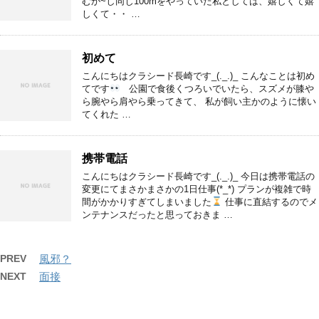
むか~し同じ100mをやっていた私としては、嬉しくて嬉
しくて・・ …
初めて
こんにちはクラシード長崎です_(._.)_ こんなことは初め
てです
公園で食後くつろいでいたら、スズメが膝や
ら腕やら肩やら乗ってきて、 私が飼い主かのように懐い
てくれた …
携帯電話
こんにちはクラシード長崎です_(._.)_ 今日は携帯電話の
変更にてまさかまさかの1日仕事(*_*) プランが複雑で時
間がかかりすぎてしまいました
仕事に直結するのでメ
ンテナンスだったと思っておきま …
PREV
風邪？
NEXT
面接