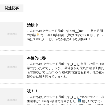
関連記事
治験中
こんにちはクラシード長崎です<m(__)m> ここ数カ月間
のお話
毎日20000歩前後、少ない時で15000歩、多い
時は30000歩、 というのが私の1日の歩数&#x1f …
本格的に春
こんにちは,クラシード長崎です_(._.)_ 今日、小学生は終
業式だったのでしょうか、 昼過ぎから元気に遊ぶ子供た
ちで賑やかでした(^_-)-☆ 桜の開花宣言もあり、他の花も
艶やかに咲き誇っていますね …
祝！！
こんにちは,クラシード長崎です_(._.)_ ついについに、桐
生選手が100mを9秒台で走りました~
嬉しいですね♪