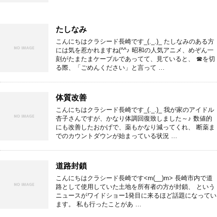
たしなみ
こんにちはクラシード長崎です_(._.)_ たしなみのある方
には気を惹かれますね(^^♪ 昭和の人気アニメ、めぞん一
刻がたまたまケーブルであってて、見ていると、 ☎を切
る際、「ごめんください」と言って …
体質改善
こんにちはクラシード長崎です_(._.)_ 我が家のアイドル
杏子さんですが、かなり体調回復致しました～♪ 数値的
にも改善したおかげで、薬もかなり減ってくれ、 断薬ま
でのカウントダウンが始まっている状況 …
道路封鎖
こんにちはクラシード長崎です<m(__)m> 長崎市内で道
路として使用していた土地を所有者の方が封鎖、 という
ニュースがワイドショー1発目に来るほど話題になってい
ます。 私も行ったことがあ …