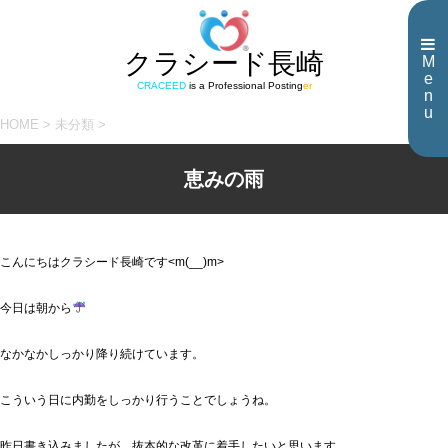
クラシード長崎
M
e
CRACEED
is a Professional Posting
er
n
u
HOME
>
未分類
>
恵みの雨
こんにちはクラシード長崎です<m(__)m>
今日は朝から
なかなかしっかり降り続けています。
こういう日に内勤をしっかり行うことでしょうね。
昨日書き込みましたが、抜本的な改革に着手したいと思います。