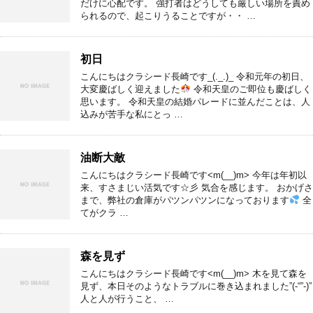
だけに心配です。 強打者はどうしても厳しい場所を責め
られるので、起こりうることですが・・ …
初日
こんにちはクラシード長崎です_(._.)_ 令和元年の初日、
大変慶ばしく迎えました
令和天皇のご即位も慶ばしく
思います。 令和天皇の結婚パレードに並んだことは、人
込みが苦手な私にとっ …
油断大敵
こんにちはクラシード長崎です<m(__)m> 今年は年初以
来、すさまじい活気です☆彡 気合を感じます。 おかげさ
まで、弊社の倉庫がパツンパツンになっております
全
てがクラ …
森を見ず
こんにちはクラシード長崎です<m(__)m> 木を見て森を
見ず、本日そのようなトラブルに巻き込まれました”(-“”-)”
人と人が行うこと、 …