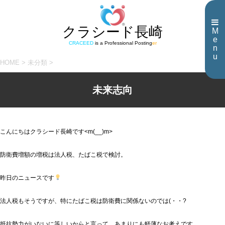
クラシード長崎
M
e
CRACEED
is a Professional Posting
er
n
u
HOME
>
未分類
>
未来志向
こんにちはクラシード長崎です<m(__)m>
防衛費増額の増税は法人税、たばこ税で検討。
昨日のニュースです
法人税もそうですが、特にたばこ税は防衛費に関係ないのでは(・・?
抵抗勢力がいないに等しいからと言って、あまりにも軽薄なお考えです。