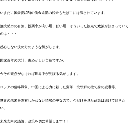
いまだに国鉄(現JR)の借金返済の税金もたばこには課されています。
抵抗勢力の有無、投票率が高い層、低い層、そういった観点で政策が決まっていく
のは・・・
感心しない決め方のような気がします。
国家百年の大計、古めかしい言葉ですが、
今その観点がなければ世界中が見誤る気がします。
ロシアの侵略戦争、中国による力に頼った変革、北朝鮮の捨て身の威嚇等、
世界の未来を左右しかねない情勢の中なので、今だけを見た政策は避けて頂きた
い。
未来志向の議論、政策を切に希望します！！