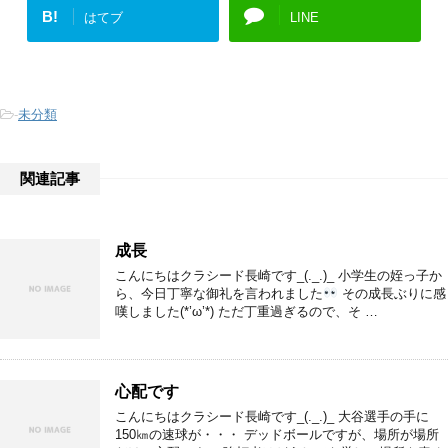
B!
はてブ
LINE
-
未分類
関連記事
成長
こんにちはクラシード長崎です_(._.)_ 小学生の姪っ子か
ら、今日丁寧な御礼を言われました
その成長ぶりに感
嘆しました(*’ω’*) ただ丁重過ぎるので、そ …
心配です
こんにちはクラシード長崎です_(._.)_ 大谷選手の手に
150㎞の速球が・・・ デッドボールですが、場所が場所