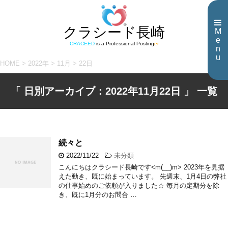
クラシード長崎
M
e
CRACEED
is a Professional Posting
er
n
u
HOME
>
2022年
>
11月
>
22日
「 日別アーカイブ：2022年11月22日 」 一覧
続々と
2022/11/22
-
未分類
こんにちはクラシード長崎です<m(__)m> 2023年を見据
えた動き、既に始まっています。 先週末、1月4日の弊社
の仕事始めのご依頼が入りました☆ 毎月の定期分を除
き、既に1月分のお問合 …