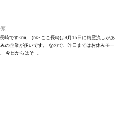
分類
崎です<m(__)m> ここ長崎は8月15日に精霊流しがあ
休みの企業が多いです。 なので、昨日まではお休みモー
。 今日からはそ …