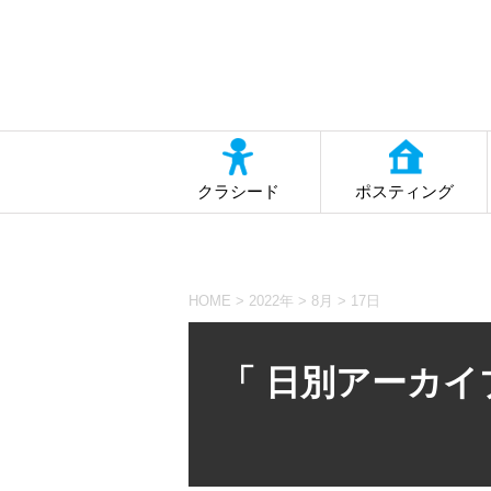
クラシード
ポスティング
HOME
>
2022年
>
8月
>
17日
「 日別アーカイブ