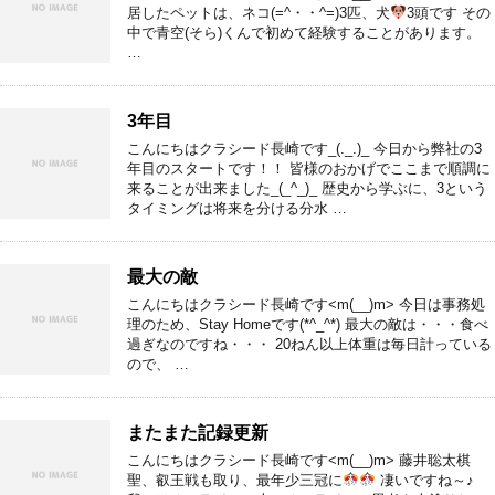
居したペットは、ネコ(=^・・^=)3匹、犬
3頭です その
中で青空(そら)くんで初めて経験することがあります。
…
3年目
こんにちはクラシード長崎です_(._.)_ 今日から弊社の3
年目のスタートです！！ 皆様のおかげでここまで順調に
来ることが出来ました_(_^_)_ 歴史から学ぶに、3という
タイミングは将来を分ける分水 …
最大の敵
こんにちはクラシード長崎です<m(__)m> 今日は事務処
理のため、Stay Homeです(*^_^*) 最大の敵は・・・食べ
過ぎなのですね・・・ 20ねん以上体重は毎日計っている
ので、 …
またまた記録更新
こんにちはクラシード長崎です<m(__)m> 藤井聡太棋
聖、叡王戦も取り、最年少三冠に
凄いですね～♪