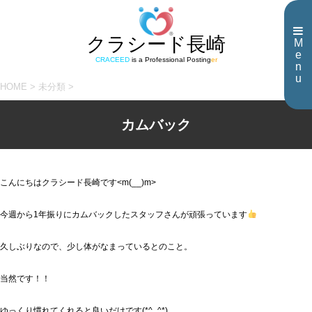
クラシード長崎
M
e
CRACEED
is a Professional Posting
er
n
u
HOME
>
未分類
>
カムバック
こんにちはクラシード長崎です<m(__)m>
今週から1年振りにカムバックしたスタッフさんが頑張っています
久しぶりなので、少し体がなまっているとのこと。
当然です！！
ゆっくり慣れてくれると良いだけです(*^_^*)