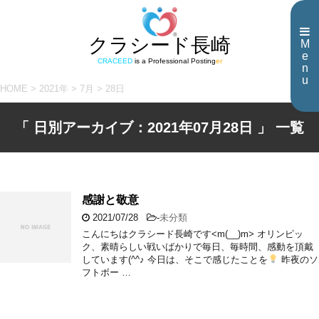
クラシード長崎
M
e
CRACEED
is a Professional Posting
er
n
u
HOME
>
2021年
>
7月
>
28日
「 日別アーカイブ：2021年07月28日 」 一覧
感謝と敬意
2021/07/28
-
未分類
こんにちはクラシード長崎です<m(__)m> オリンピッ
ク、素晴らしい戦いばかりで毎日、毎時間、感動を頂戴
しています(^^♪ 今日は、そこで感じたことを
昨夜のソ
フトボー …