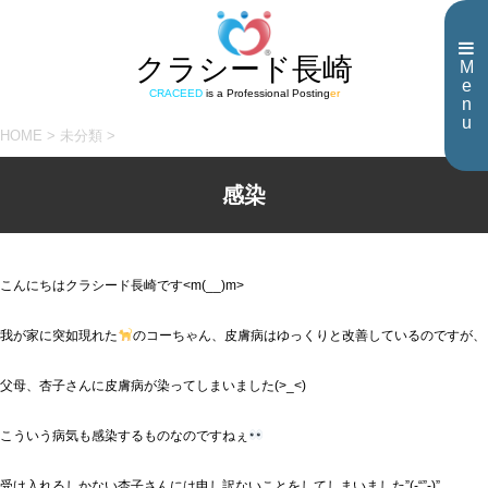
クラシード長崎
M
e
CRACEED
is a Professional Posting
er
n
u
HOME
>
未分類
>
感染
こんにちはクラシード長崎です<m(__)m>
我が家に突如現れた
のコーちゃん、皮膚病はゆっくりと改善しているのですが、
父母、杏子さんに皮膚病が染ってしまいました(>_<)
こういう病気も感染するものなのですねぇ
受け入れるしかない杏子さんには申し訳ないことをしてしまいました”(-“”-)”