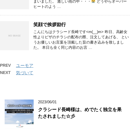
まいました。 激しい雨の中・・・
どうやらオーバー
ヒートのよう …
笑顔で挨拶励行
こんにちはクラシード長崎です<m(__)m> 昨日、高齢女
性よりピザのチラシの配布の際、注文してあげる、 とい
うお優しいお言葉を頂戴した旨の書き込みを致しまし
た。 本日も全く同じ内容のお言 …
PREV
ユーモア
NEXT
気づいて
2023/06/01
クラシード長崎様は、めでたく独立を果
たされました☆彡