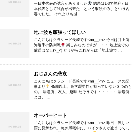
ー日本代表の試合がありました
結果は1-0で勝利♪ 日
本代表として試合が出来た、という収穫のみ、という内
容でした。 それよりも感 …
地上波も頑張ってほしい
こんにちはクラシード長崎です<m(__)m> 今日は井上尚
弥選手の防衛戦
楽しみなのですが・・・ 地上波での
放送はなし(>_<) どうやらこれからは「地上波で …
おじさんの悲哀
こんにちはクラシード長崎です<m(__)m> ニュースの記
事より
45歳以上、高学歴男性が持っていない３つのも
の。 居場所、友人、趣味 だそうです・・・・・ 居場所
とは、 …
オーバーヒート
こんにちはクラシード長崎です<m(__)m> 昨日、激しい
雨に見舞われ、急ぎ帰宅中に、バイクさんが止まってし