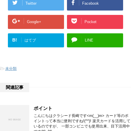
Twitter
Facebook
Google+
Pocket
B!
はてブ
LINE
-
未分類
関連記事
ポイント
こんにちはクラシード長崎です<m(__)m> カード等のポ
イントって本当に便利ですね!(^^)! 楽天カードを活用して
いるのですが、 一部コンビニでも使用出来、目下活用中