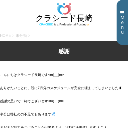
クラシード長崎
M
e
CRACEED
is a Professional Posting
er
n
u
HOME
>
未分類
>
感謝
こんにちはクラシード長崎です<m(__)m>
ありがたいことに、既に7月分のスケジュールが完全に埋まってしまいました☀
感謝の思いで一杯でございます<m(__)m>
半分は弊社の力不足でもあります
まだまだ地力をつけることが出来るよう、活動に邁進致します_(_^_)_