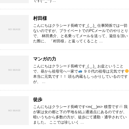
です(*^_^*) …
村田様
こんにちはクラシード長崎です_(._.)_ 仕事関係では一切
ないのですが、プライベートでのPCメールでのやりとり
で、 林田勇介、と名乗ってメールを送って、返信を頂い
た際に、 「村田様」と返ってくること …
マンガの力
こんにちはクラシード長崎です_(._.)_ お盆ということ
で、昼から祖母宅へ一家で
９０代の祖母は元気です
本当に元気です！！ 頭も内蔵もしっかりしているのです
が、 …
徒歩
こんにちはクラシード長崎です<m(__)m> 積雪です☃ 我
が家は女の都と下の平地を結ぶ通過点にあるのですが、
暗いうちから多数の方が、徒歩にて通勤・通学されてい
ました。 ここでは珍しいく …