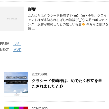
影響
こんにちはクラシード長崎です<m(__)m> 今朝、クライ
アント様が来訪されしばしの歓談(*^_^*) 先月のポスティ
ング、反響が爆発したとの嬉しい報告
今月もご依頼を
頂 …
PREV
ツキ
NEXT
MVP
2023/06/01
クラシード長崎様は、めでたく独立を果
たされました☆彡
2024/01/20