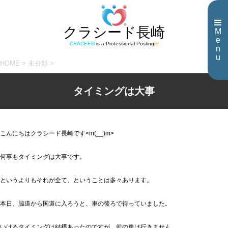
クラシード長崎
M
e
CRACEED
is a Professional Posting
er
n
u
HOME
>
未分類
>
タイミングは大事
こんにちはクラシード長崎です<m(__)m>
何事もタイミングは大事です。
というよりもそれが全て、ということは多々あります。
本日、脇道から国道に入ろうと、車の後ろで待っていました。
いけるタイミングは結構あったのですが、前の車は行きません。