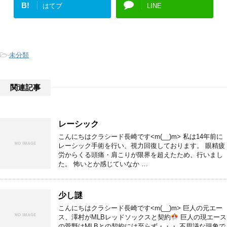
B!
はてブ
LINE
-
未分類
関連記事
レーシック
こんにちはクラシード長崎です<m(__)m> 私は14年前に
レーシック手術を行い、視力回復しております。 眼精疲
労からくる頭痛・肩こりが限界を超えたため、行いまし
た。 怖いとか感じていなか …
少し謎
こんにちはクラシード長崎です<m(__)m> 巨人の元エー
ス、澤村がMLBレッドソックスと契約
巨人の現エース
の菅野はMLBとの契約には至らず・・・ 不思議な現象で