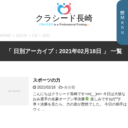
クラシード長崎
M
e
CRACEED
is a Professional Posting
er
n
u
HOME
>
2021年
>
2月
>
18日
「 日別アーカイブ：2021年02月18日 」 一覧
スポーツの力
2021/02/18
-
未分類
こんにちはクラシード長崎です<m(__)m> 今日は大坂な
おみ選手の全豪オープン準決勝
楽しみですね!(^^)!
準々決勝を見たら、力の差が歴然でした。 今日の相手は
ウィ …