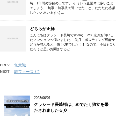
崎、1年間の節目の日です。 そういう企業体は多いこと
でしょう。 無事に無事故で過ごせたこと、ただただ感謝
したいと思います<( …
どちらが正解
こんにちはクラシード長崎です<m(__)m> 先月お伺いし
たマンションへ伺いました。 先月、ポスティング可能か
どうか尋ねると、快くOKでした！！ なので、今日もOK
だろうと思いお聞きすると …
PREV
無意識
NEXT
誰ファースト⁇
2023/06/01
クラシード長崎様は、めでたく独立を果
たされました☆彡