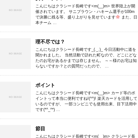
こんにちはクラシード長崎です<m(__)m> 世界陸上が開
催されています。 サニブラウン・ハキーム選手が100m
で決勝に残る等、盛り上がりを見せています
また、日
本チーム …
理不尽では？
こんにちはクラシード長崎です_(._.)_ 今日活動中に道を
聞かれました。 当然活動で訪れた町なので、どこにどな
たのお宅があるかまでは存じません。 ～～様のお宅は知
らないですか？との質問だったので、 …
ポイント
こんにちはクラシード長崎です<m(__)m> カード等のポ
イントって本当に便利ですね!(^^)! 楽天カードを活用して
いるのですが、 一部コンビニでも使用出来、目下活用中
です(*^_^*) …
節目
こんにちはクラシード長崎です<m(__)m> クラシード長