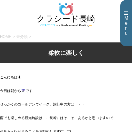
クラシード長崎
M
e
CRACEED
is a Professional Posting
er
n
u
HOME
>
未分類
>
柔軟に楽しく
こんにちは☀
今日は朝から
です
せっかくのゴールデンウイーク、旅行中の方は・・・
雨でも楽しめる観光施設はここ長崎にはそこそこあるかと思いますので、
そちらへ行かれることをお勧めします(*^_^*)