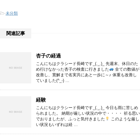
-
未分類
関連記事
杏子の経過
こんにちはクラシード長崎です_(._.)_ 先週末、休日のた
め行けなかった杏子の検査に行きました
全ての数値が
改善し、寛解まで名実共にあと一歩に～♪ 体重も改善し
ていました(^_-) …
経験
こんにちはクラシード長崎です_(._.)_ 今日も雨に苦しめ
られました。 納期が厳しい状況の中で・・・・ 祈る思い
でおりましたが、ふっと気付きました
このような厳し
い状況もいずれは経 …