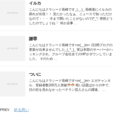
イルカ
こんにちはクラシード長崎です_(._.)_ 長崎港にイルカの
群れが出現！！ 見たかったなぁ、ニュースで知っただけ
なので・・・ 今まで聞いたことがないので(*_*; 突然どう
したのでしょうね
何か吉事 …
謝罪
こんにちはクラシード長崎です<m(__)m> 2日間ブログの
更新が出来ませんでした_(_^_)_ 実は本部のサーバーがハ
ッキングされ、グループ会社全てのHPがダウンしていま
した。 そのため …
ついに
こんにちはクラシード長崎です<m(__)m> エガチャンネ
ル、登録者数200万人突破
暗い話題ばかりの中で、
日の目を見れなかったベテラン芸人さんの躍進、 …
PREV
祈る思い