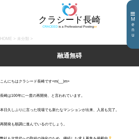
クラシード長崎
M
e
CRACEED
is a Professional Posting
er
n
u
HOME
>
未分類
>
融通無碍
こんにちはクラシード長崎です<m(__)m>
長崎は100年に一度の再開発、と言われています。
本日久しぶりに言った現場でも新たなマンションが出来、入居も完了。
再開発も順調に進んでいるのでしょう。
弊社も次世代への取組の強化のため、継続した求人募集を掲載中