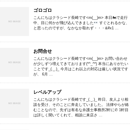
ゴロゴロ
こんにちはクラシード長崎です<m(__)m> 本日🏍で走行
中、目に何かが飛び込んできました
すぐとれるかな、
と思ったのですが、なかなか取れず・・・&#x1 …
お問合せ
こんにちはクラシード長崎です<m(__)m> お問い合わせ
が少しずつ増えてきております(*^_^*) 本当にありがたい
ことです_(._.)_ 今月はこれ以上の対応は厳しい状況です
が、 6月 …
レベルアップ
こんにちはクラシード長崎です_(._.)_ 昨日、友人より相
談を受け、そのことに奔走していました。 法律やらが絡
むことなので、先ずは有名な弁護士事務所2軒に✆ 1軒目
は詳しく聞いてくれて、相談に来店さ …