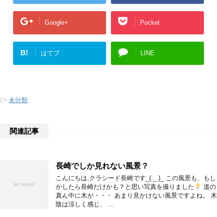
Google+
Pocket
B!
はてブ
LINE
-
未分類
関連記事
長崎でしか見れない風景？
こんにちは,クラシード長崎です_(._.)_ この風景も、もし
かしたら長崎だけかも？と思い写真を撮りました
道の
真ん中に木が・・・ あまり見かけない風景ですよね。 木
陰は涼しく感じ、 …