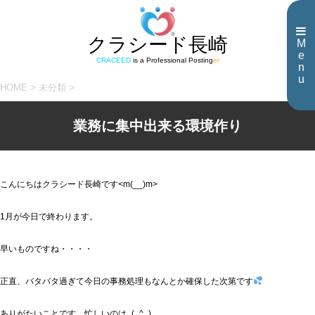
クラシード長崎
M
e
CRACEED
is a Professional Posting
er
n
u
HOME
>
未分類
>
業務に集中出来る環境作り
こんにちはクラシード長崎です<m(__)m>
1月が今日で終わります。
早いものですね・・・・
正直、バタバタ過ぎて今日の事務処理もなんとか確保した次第です
ありがたいことです、忙しいのは_(_^_)_