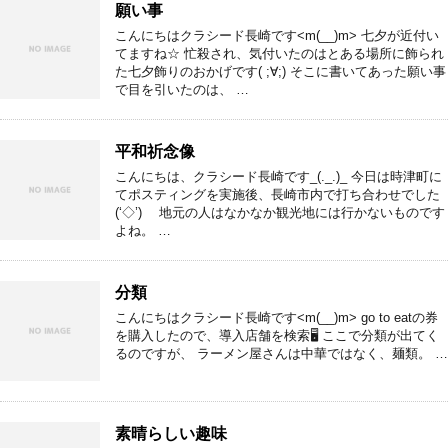
願い事
こんにちはクラシード長崎です<m(__)m> 七夕が近付い
てますね☆ 忙殺され、気付いたのはとある場所に飾られ
た七夕飾りのおかげです( ;∀;) そこに書いてあった願い事
で目を引いたのは、 …
平和祈念像
こんにちは、クラシード長崎です_(._.)_ 今日は時津町に
てポスティングを実施後、長崎市内で打ち合わせでした
(‘◇’)ゞ 地元の人はなかなか観光地には行かないものです
よね。 …
分類
こんにちはクラシード長崎です<m(__)m> go to eatの券
を購入したので、導入店舗を検索🖥 ここで分類が出てく
るのですが、 ラーメン屋さんは中華ではなく、麺類。 …
素晴らしい趣味