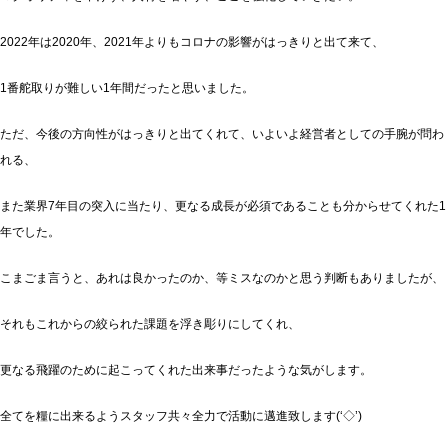
2022年は2020年、2021年よりもコロナの影響がはっきりと出て来て、
1番舵取りが難しい1年間だったと思いました。
ただ、今後の方向性がはっきりと出てくれて、いよいよ経営者としての手腕が問わ
れる、
また業界7年目の突入に当たり、更なる成長が必須であることも分からせてくれた1
年でした。
こまごま言うと、あれは良かったのか、等ミスなのかと思う判断もありましたが、
それもこれからの絞られた課題を浮き彫りにしてくれ、
更なる飛躍のために起こってくれた出来事だったような気がします。
全てを糧に出来るようスタッフ共々全力で活動に邁進致します(‘◇’)ゞ