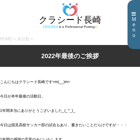
クラシード長崎
M
e
CRACEED
is a Professional Posting
er
n
u
HOME
>
未分類
>
2022年最後のご挨拶
こんにちはクラシード長崎です<m(__)m>
今日が本年最後の活動日。
1年間本当にありがとうございました_(_^_)_
今日は国見高校サッカー部の試合もあり、書きたいことだらけですが・・・
1年間の感謝の言葉のみにいたします。