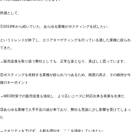
所感として、
①2019年から続いていた、あらゆる業種がポスティングを試したい、
というトレンドが終了し、エリアターゲティングを行っている適した業種に絞られ
てきた。
→販売促進を取り扱う弊社としても、正常な姿となり、喜ばしく思っています。
②ポスティングを依頼する業種が絞られつつあるため、精度の高さ、その維持が今
後のキーポイント
→MEO対策での販売促進も強化し、より広いニーズに対応出来る発展を出来た
③あらゆる業種で人手不足の波が来ており、弊社も荒波に少し影響を受けてしまっ
た
→クオリティを下げず、人材を増やす、ここを強化していきたい。