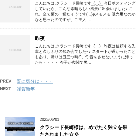
こんにちは,クラシード長崎です_(._.)_ 今日ポスティング
していたら、こんな素晴らしい風景に出会いました♪ こ
れ、全て菊の一種だそうです( ..)φメモメモ 販売用なのか
なと思ったのですが、ご主人 …
昨夜
こんにちは,クラシード長崎です_(._.)_ 昨夜は信頼する先
輩と久しぶりの飲み会でした~♪ スタートが遅かったこと
もあり、帰りは丑三つ時(^。^) 音をさせないように帰っ
たら・・・・ 杏子が玄関で尻 …
PREV
既に気分は・・・
NEXT
謹賀新年
2023/06/01
クラシード長崎様は、めでたく独立を果
たされました☆彡