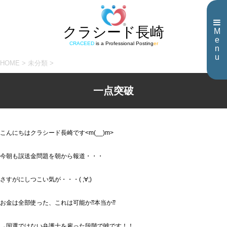
クラシード長崎
M
e
CRACEED
is a Professional Posting
er
n
u
HOME
>
未分類
>
一点突破
こんにちはクラシード長崎です<m(__)m>
今朝も誤送金問題を朝から報道・・・
さすがにしつこい気が・・・( ;∀;)
お金は全部使った、これは可能か⁇本当か⁇
→国選ではない弁護士を雇った段階で嘘です！！