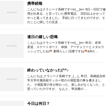
携帯続報
こんにちはクラシード長崎です<m(__)m> 8日～10日で修
理が出来る、と言っていた携帯電話、 20日以上かかって
やっと返ってきました。 手続に行ってきたのですが、そ
のことに関しての言及 …
連日の嬉しい悲鳴
こんにちはクラシード長崎です<m(__)m> 昨日、卓球、
柔道、スケートボード、体操、アーチェリーとメダルラ
ッシュでしたね
素晴らしい活躍ですね
&#x1 …
終わっていなかった(^^♪
こんにちは,クラシード長崎です_(._.)_ 昨日、長崎総合科
学大学付属高校サッカー部の小嶺監督の事を書きまし
た。 小嶺監督の冬が終わった、楽しみがなくなった、と
思っていたのですが、 なんと、準決勝の …
今日は何日？