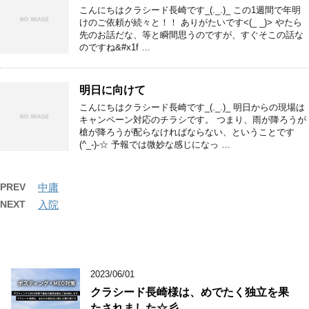
こんにちはクラシード長崎です_(._.)_ この1週間で年明
けのご依頼が続々と！！ ありがたいです<(_ _)> やたら
先のお話だな、等と瞬間思うのですが、すぐそこの話な
のですね&#x1f …
明日に向けて
こんにちはクラシード長崎です_(._.)_ 明日からの現場は
キャンペーン対応のチラシです。 つまり、雨が降ろうが
槍が降ろうが配らなければならない、ということです
(^_-)-☆ 予報では微妙な感じになっ …
PREV
中庸
NEXT
入院
2023/06/01
クラシード長崎様は、めでたく独立を果
たされました☆彡