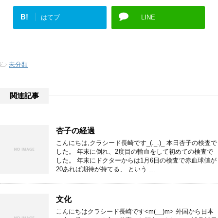
B!
はてブ
LINE
-
未分類
関連記事
杏子の経過
こんにちは,クラシード長崎です_(._.)_ 本日杏子の検査で
した。 年末に倒れ、2度目の輸血をして初めての検査で
した。 年末にドクターからは1月6日の検査で赤血球値が
20あれば期待が持てる、 という …
文化
こんにちはクラシード長崎です<m(__)m> 外国から日本