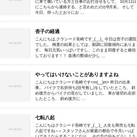
に来て働いている方と仕事のお打合せをして、 10月11日
にこちらから連絡する、と言われたのが9月末。 そして
今日、仰ったとおりにお …
杏子の経過
こんにちは,クラシード長崎です_(._.)_ 今日は杏子の通院
でした。 検査の結果としては、順調に回復傾向にありま
す。 毎日元気いっぱいですし、このまま回復すると確信
しております！！ 血液の数値が少し …
やってはいけないことがありますよね
こんにちはクラシード長崎です<m(__)m> 昨日の出来
事。 バイクで右折待ち(信号無し)をしていたところ、 斜
め後方からバイクの音がしていました。 車が途切れ右折
したところ、 斜め後方に …
七転八起
こんにちはクラシード長崎です_(._.)_ 人生も商売も七転
八起ですね～♪ スタッフさんが家庭の都合で今月いっぱ
いでさよならすることになり、 その方の分をどうしよう