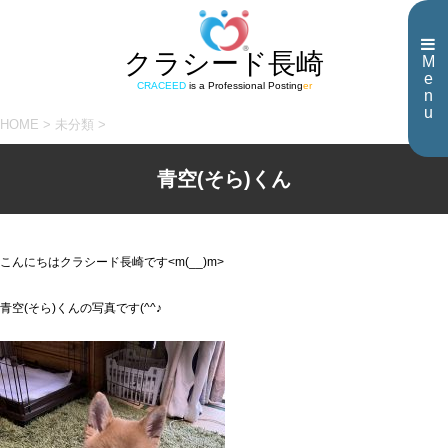
クラシード長崎
M
e
CRACEED
is a Professional Posting
er
n
u
HOME
>
未分類
>
青空(そら)くん
こんにちはクラシード長崎です<m(__)m>
青空(そら)くんの写真です(^^♪