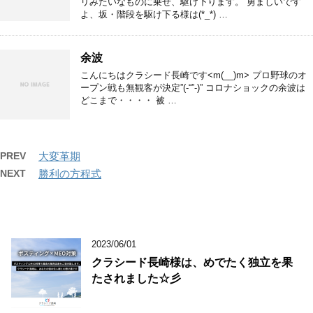
リみたいなものに乗せ、駆け下ります。 勇ましいです
よ、坂・階段を駆け下る様は(*_*) …
余波
こんにちはクラシード長崎です<m(__)m> プロ野球のオ
ープン戦も無観客が決定”(-“”-)” コロナショックの余波は
どこまで・・・・ 被 …
PREV
大変革期
NEXT
勝利の方程式
2023/06/01
クラシード長崎様は、めでたく独立を果
たされました☆彡