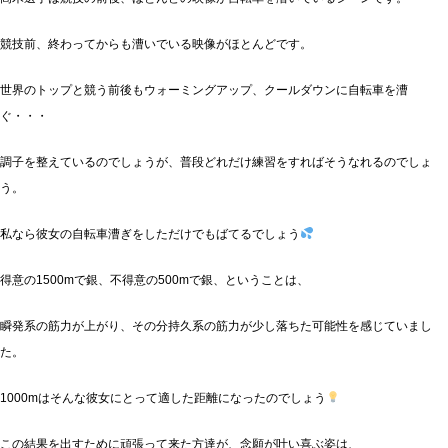
競技前、終わってからも漕いでいる映像がほとんどです。
世界のトップと競う前後もウォーミングアップ、クールダウンに自転車を漕
ぐ・・・
調子を整えているのでしょうが、普段どれだけ練習をすればそうなれるのでしょ
う。
私なら彼女の自転車漕ぎをしただけでもばてるでしょう
得意の1500mで銀、不得意の500mで銀、ということは、
瞬発系の筋力が上がり、その分持久系の筋力が少し落ちた可能性を感じていまし
た。
1000mはそんな彼女にとって適した距離になったのでしょう
この結果を出すために頑張って来た方達が、念願が叶い喜ぶ姿は、