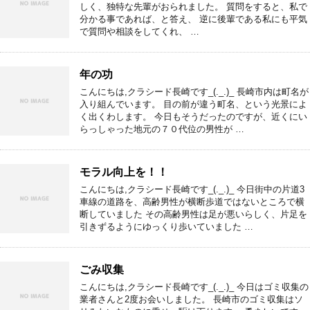
しく、独特な先輩がおられました。 質問をすると、私で
分かる事であれば、と答え、 逆に後輩である私にも平気
で質問や相談をしてくれ、 …
年の功
こんにちは,クラシード長崎です_(._.)_ 長崎市内は町名が
入り組んでいます。 目の前が違う町名、という光景によ
く出くわします。 今日もそうだったのですが、近くにい
らっしゃった地元の７０代位の男性が …
モラル向上を！！
こんにちは,クラシード長崎です_(._.)_ 今日街中の片道3
車線の道路を、高齢男性が横断歩道ではないところで横
断していました その高齢男性は足が悪いらしく、片足を
引きずるようにゆっくり歩いていました …
ごみ収集
こんにちは,クラシード長崎です_(._.)_ 今日はゴミ収集の
業者さんと2度お会いしました。 長崎市のゴミ収集はソ