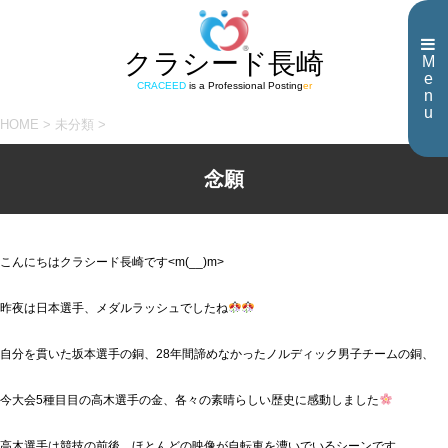
クラシード長崎
M
e
CRACEED
is a Professional Posting
er
n
u
HOME
>
未分類
>
念願
こんにちはクラシード長崎です<m(__)m>
昨夜は日本選手、メダルラッシュでしたね
自分を貫いた坂本選手の銅、28年間諦めなかったノルディック男子チームの銅、
今大会5種目目の高木選手の金、各々の素晴らしい歴史に感動しました
高木選手は競技の前後、ほとんどの映像が自転車を漕いでいるシーンです。