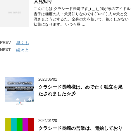
人見知り
こんにちは,クラシード長崎です_(._.)_ 我が家のアイドル
杏子は極度の人・犬見知りなのです( ˘•ω•˘ ) 人や犬と交
流させようとするた、全身の力を抜いて、抱くしかない
状態になります。 いつも昼 …
PREV
早くも
NEXT
続々と
2023/06/01
クラシード長崎様は、めでたく独立を果
たされました☆彡
2024/01/20
クラシード長崎の営業は、開始しており