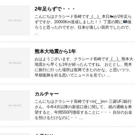
2年足らずで・・・
こんにちはクラシード長崎です_(._.)_ 本日🏍が2年足ら
ずですが、20000Km達成しました！！ 丁度の際に
撮
ろうと思ったのですが、往来が激しい箇所でしたので、
…
熊本大地震から1年
おはようございます、クラシード長崎です_(._.)_ 熊本大
地震から早くも1年が経ったんですね。 おととし、熊本
に旅行に行った場所は復興できたのかな、と思いつつ、
早期復興を祈る思いでニュースを見てい …
カルチャー
こんにちはクラシード長崎です<m(__)m> 三菱UFJ銀行
さん、今年4月以降の新規口座に関して、 紙の通帳を希
望すると、年間550円徴収することに・・・ 自分のお金
を預けるだけなのに・・ …