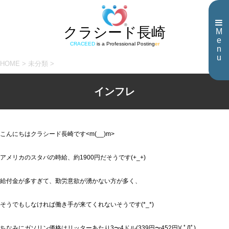
クラシード長崎
M
e
CRACEED
is a Professional Posting
er
n
u
HOME
>
未分類
>
インフレ
こんにちはクラシード長崎です<m(__)m>
アメリカのスタバの時給、約1900円だそうです(+_+)
給付金が多すぎて、勤労意欲が湧かない方が多く、
そうでもしなければ働き手が来てくれないそうです(*_*)
ちなみにガソリン価格はリッターあたり3〜4ドル(339円〜452円)( ﾟДﾟ)