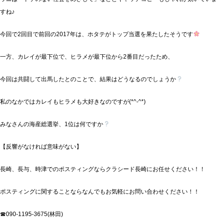
すね♪
今回で2回目で前回の2017年は、ホタテがトップ当選を果たしたそうです
一方、カレイが最下位で、ヒラメが最下位から2番目だったため、
今回は共闘して出馬したとのことで、結果はどうなるのでしょうか
私のなかではカレイもヒラメも大好きなのですが(*^-^*)
みなさんの海産総選挙、1位は何ですか
【反響がなければ意味がない】
長崎、長与、時津でのポスティングならクラシード長崎にお任せください！！
ポスティングに関することならなんでもお気軽にお問い合わせください！！
☎090-1195-3675(林田)