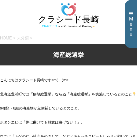
クラシード長崎
M
e
CRACEED
is a Professional Posting
er
n
u
HOME
>
未分類
>
海産総選挙
こんにちはクラシード長崎です<m(__)m>
北海道豊浦町では「解散総選挙」ならぬ「海産総選挙」を実施しているとのこと
9種類・8組の海産物が立候補しているとのこと。
ボタンエビは「体は曲げても熱意は曲げない！」、
ウニは「トゲのない社会をめざして」などとキャッチコピーもしゃれが効いていま