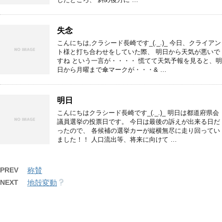
失念
こんにちは,クラシード長崎です_(._.)_ 今日、クライアン
ト様と打ち合わせをしていた際、 明日から天気が悪いで
すね という一言が・・・・ 慌てて天気予報を見ると、明
日から月曜まで傘マークが・・・& …
明日
こんにちはクラシード長崎です_(._.)_ 明日は都道府県会
議員選挙の投票日です。 今日は最後の訴えが出来る日だ
ったので、 各候補の選挙カーが縦横無尽に走り回ってい
ました！！ 人口流出等、将来に向けて …
PREV
称賛
NEXT
地殻変動