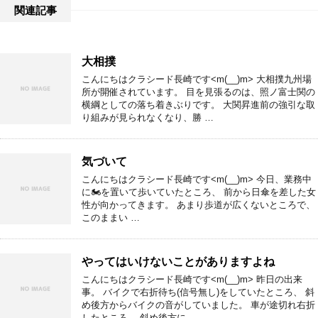
関連記事
大相撲
こんにちはクラシード長崎です<m(__)m> 大相撲九州場
所が開催されています。 目を見張るのは、照ノ富士関の
横綱としての落ち着きぶりです。 大関昇進前の強引な取
り組みが見られなくなり、勝 …
気づいて
こんにちはクラシード長崎です<m(__)m> 今日、業務中
に🏍を置いて歩いていたところ、 前から日傘を差した女
性が向かってきます。 あまり歩道が広くないところで、
このままい …
やってはいけないことがありますよね
こんにちはクラシード長崎です<m(__)m> 昨日の出来
事。 バイクで右折待ち(信号無し)をしていたところ、 斜
め後方からバイクの音がしていました。 車が途切れ右折
したところ、 斜め後方に …