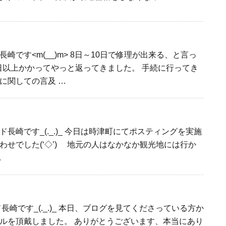
崎です<m(__)m> 8日～10日で修理が出来る、と言っ
0日以上かかってやっと返ってきました。 手続に行ってき
に関しての言及 …
長崎です_(._.)_ 今日は時津町にてポスティングを実施
せでした(‘◇’)ゞ 地元の人はなかなか観光地には行か
…
長崎です_(._.)_ 本日、ブログを見てくださっている方か
ルを頂戴しました。 ありがとうございます、本当にあり