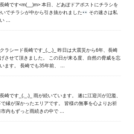
崎です<m(__)m> 本日、どあぽドアポストにチラシを
勢いでチラシが中から引き抜かれました
その速さは私
い …
ラシード長崎です_(._.)_ 昨日は大震災から6年、長崎
げさせて頂きました。 この日が来る度、自然の脅威を忘
ます。 長崎でも35年前、 …
崎です_(._.)_ 雨が続いています。 遂に江迎川が氾濫、
事で縁が深かったエリアです。 皆様の無事を心よりお祈
崎市内もずっと雨続きの中で …