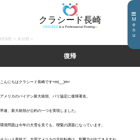
クラシード長崎
M
e
CRACEED
is a Professional Posting
er
n
u
HOME
>
未分類
>
復帰
こんにちはクラシード長崎です<m(__)m>
アメリカのバイデン新大統領、パリ協定に復帰署名。
早速、新大統領が公約の一つを実現しました。
環境問題は今年の大雪を見ても、喫緊の課題になっています。
そういう意味で、大国アメリカの方針転換は、影響力が出てきますね。