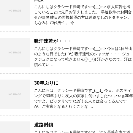
こんにちはクラシード長崎です<m(__)m> 求人広告を出
していることは先日お伝えしました。 早速数件のお問合
せが☏✉ 昨日の面接希望の方は連絡なしのドタキャン。
ちなみに70代男性。 今 …
吸汗速乾が・・・
こんにちはクラシード長崎です<m(__)m> 今日は1日登山
のような日でした( ;∀;) 吸汗速乾のシャツが・・・ ジュ
クジュクになって乾きません((+_+)) 汗かきなので、汗は
慣れてい …
30年ぶりに
こんにちは、クラシード長崎です_(._.)_ 今日、ポスティ
ングで30年ぶりに友人の実家に伺いました~♪ いやぁ30年
ですよ、ビックリですね|дﾟ) 友人とは会ってるんです
が、ご実家となると行くことな …
道路封鎖
こんにちはクラシード長崎です<m(__)m> 長崎市内で道