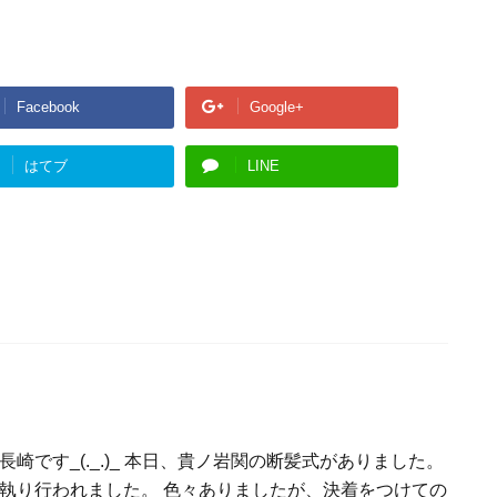
Facebook
Google+
はてブ
LINE
崎です_(._.)_ 本日、貴ノ岩関の断髪式がありました。
執り行われました。 色々ありましたが、決着をつけての