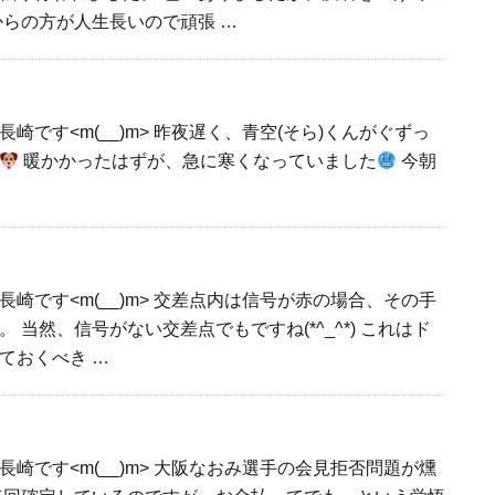
からの方が人生長いので頑張 …
崎です<m(__)m> 昨夜遅く、青空(そら)くんがぐずっ
暖かかったはずが、急に寒くなっていました
今朝
崎です<m(__)m> 交差点内は信号が赤の場合、その手
 当然、信号がない交差点でもですね(*^_^*) これはド
ておくべき …
崎です<m(__)m> 大阪なおみ選手の会見拒否問題が燻