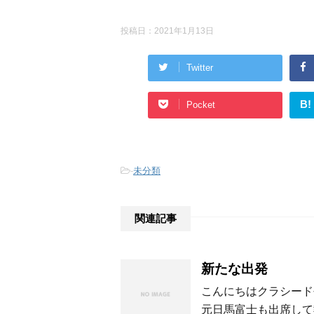
投稿日：
2021年1月13日
Twitter
B!
Pocket
-
未分類
関連記事
新たな出発
こんにちはクラシード長
元日馬富士も出席して