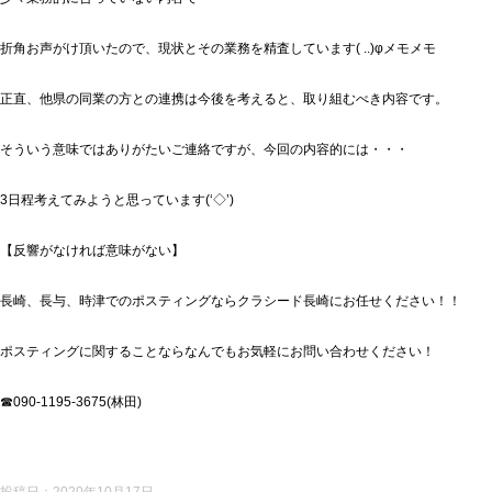
折角お声がけ頂いたので、現状とその業務を精査しています( ..)φメモメモ
正直、他県の同業の方との連携は今後を考えると、取り組むべき内容です。
そういう意味ではありがたいご連絡ですが、今回の内容的には・・・
3日程考えてみようと思っています(‘◇’)ゞ
【反響がなければ意味がない】
長崎、長与、時津でのポスティングならクラシード長崎にお任せください！！
ポスティングに関することならなんでもお気軽にお問い合わせください！
☎090-1195-3675(林田)
投稿日：
2020年10月17日