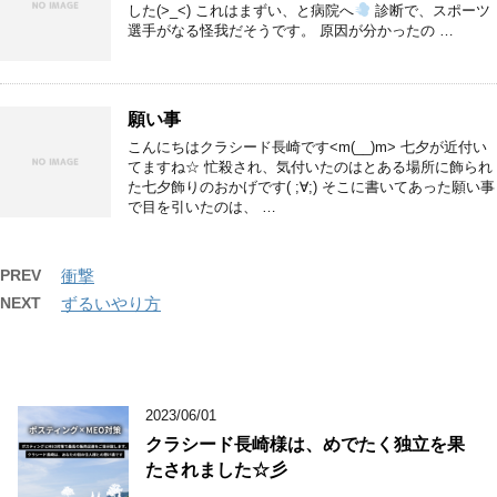
した(>_<) これはまずい、と病院へ
診断で、スポーツ
選手がなる怪我だそうです。 原因が分かったの …
願い事
こんにちはクラシード長崎です<m(__)m> 七夕が近付い
てますね☆ 忙殺され、気付いたのはとある場所に飾られ
た七夕飾りのおかげです( ;∀;) そこに書いてあった願い事
で目を引いたのは、 …
PREV
衝撃
NEXT
ずるいやり方
2023/06/01
クラシード長崎様は、めでたく独立を果
たされました☆彡