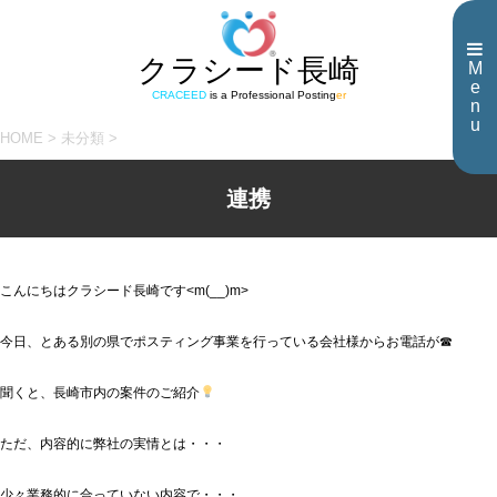
クラシード長崎
M
e
CRACEED
is a Professional Posting
er
n
u
HOME
>
未分類
>
連携
こんにちはクラシード長崎です<m(__)m>
今日、とある別の県でポスティング事業を行っている会社様からお電話が☎
聞くと、長崎市内の案件のご紹介
ただ、内容的に弊社の実情とは・・・
少々業務的に合っていない内容で・・・