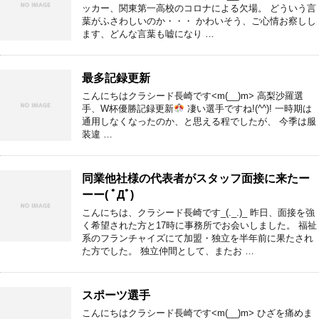
ッカー、関東第一高校のコロナによる欠場。 どういう言
葉がふさわしいのか・・・ かわいそう、ご心情お察しし
ます、どんな言葉も嘘になり …
最多記録更新
こんにちはクラシード長崎です<m(__)m> 高梨沙羅選
手、W杯優勝記録更新
凄い選手ですね!(^^)! 一時期は
通用しなくなったのか、と思える程でしたが、 今季は服
装違 …
同業他社様の代表者がスタッフ面接に来たー
ーー( ﾟДﾟ)
こんにちは、クラシード長崎です_(._.)_ 昨日、面接を強
く希望された方と17時に事務所でお会いしました。 福祉
系のフランチャイズにて加盟・独立を半年前に果たされ
た方でした。 独立仲間として、またお …
スポーツ選手
こんにちはクラシード長崎です<m(__)m> ひざを痛めま