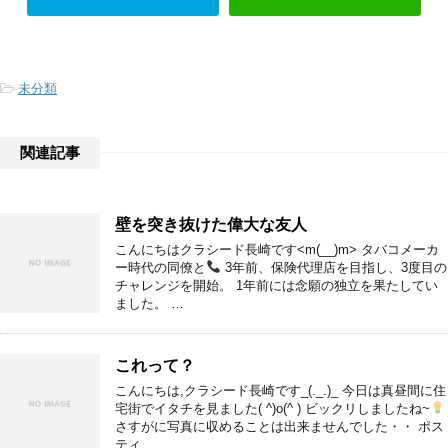
-
未分類
関連記事
壁を突き抜けた偉大な友人
こんにちはクラシード長崎です<m(__)m> タバコメーカ
ー時代の同僚と
3年前、保険代理店を目指し、3度目の
チャレンジを開始。 1年前には念願の独立を果たしてい
ました。 …
これって？
こんにちは,クラシード長崎です_(._.)_ 今日は真昼間に住
宅街でイタチを見ました( ^)o(^ ) ビックリしましたね~
さすがに写真に収めることは出来ませんでした・・ ポス
ティ …