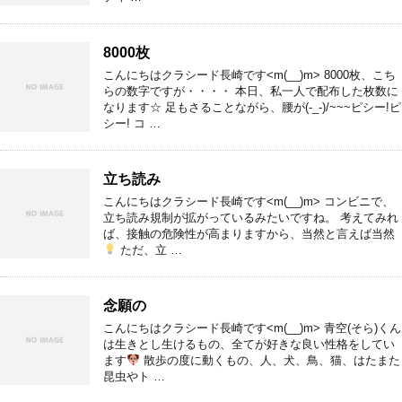
8000枚
こんにちはクラシード長崎です<m(__)m> 8000枚、こち
らの数字ですが・・・・ 本日、私一人で配布した枚数に
なります☆ 足もさることながら、腰が(-_-)/~~~ピシー!ピ
シー! コ …
立ち読み
こんにちはクラシード長崎です<m(__)m> コンビニで、
立ち読み規制が拡がっているみたいですね。 考えてみれ
ば、接触の危険性が高まりますから、当然と言えば当然
ただ、立 …
念願の
こんにちはクラシード長崎です<m(__)m> 青空(そら)くん
は生きとし生けるもの、全てが好きな良い性格をしてい
ます
散歩の度に動くもの、人、犬、鳥、猫、はたまた
昆虫やト …