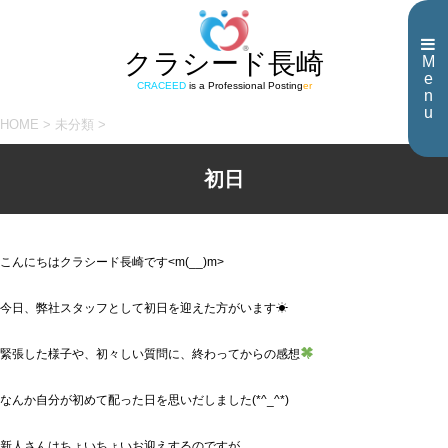
クラシード長崎
M
e
CRACEED
is a Professional Posting
er
n
u
HOME
>
未分類
>
初日
こんにちはクラシード長崎です<m(__)m>
今日、弊社スタッフとして初日を迎えた方がいます☀
緊張した様子や、初々しい質問に、終わってからの感想
なんか自分が初めて配った日を思いだしました(*^_^*)
新人さんはちょいちょいお迎えするのですが、