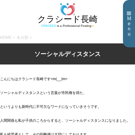
クラシード長崎
M
e
CRACEED
is a Professional Posting
er
n
u
HOME
>
未分類
>
ソーシャルディスタンス
こんにちはクラシード長崎です<m(__)m>
ソーシャルディスタンスという言葉が市民権を得た、
というよりも新時代に不可欠なワードになっていきそうです。
人間関係も私が子供のころからすると、ソーシャルディスタンスになりました。
私も経営者として、その距離感は大切にしております。