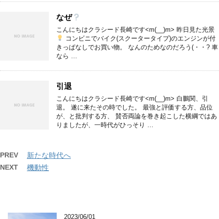
なぜ
こんにちはクラシード長崎です<m(__)m> 昨日見た光景
コンビニでバイク(スクータータイプ)のエンジンが付
きっぱなしでお買い物。 なんのためなのだろう(・・? 車
なら …
引退
こんにちはクラシード長崎です<m(__)m> 白鵬関、引
退。 遂に来たその時でした。 最強と評価する方、品位
が、と批判する方、 賛否両論を巻き起こした横綱ではあ
りましたが、一時代がひっそり …
PREV
新たな時代へ
NEXT
機動性
2023/06/01