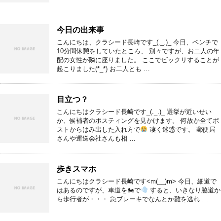
今日の出来事
こんにちは、クラシード長崎です_(._.)_ 今日、ベンチで
10分間休憩をしていたところ、 別々ですが、お二人の年
配の女性が隣に座りました。 ここでビックリすることが
起こりました(*_*) お二人とも …
目立つ？
こんにちはクラシード長崎です_(._.)_ 選挙が近いせい
か、候補者のポスティングを見かけます。 何故か全てポ
ストからはみ出した入れ方で
凄く迷惑です。 郵便局
さんや運送会社さんも相 …
歩きスマホ
こんにちはクラシード長崎です<m(__)m> 今日、細道で
はあるのですが、車道を🏍で
すると、いきなり脇道か
ら歩行者が・・・ 急ブレーキでなんとか難を逃れ …