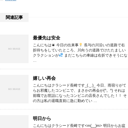
関連記事
最優先は安全
こんにちは☀ 今日の出来事
長与の川沿いの道路で右
折待ちをしていたところ、川向うの道路でけたたましい
クラクションが
まだこちらの車線は右折できそうにな
…
嬉しい再会
こんにちはクラシード長崎です_(._.)_ 今日、雨宿りがて
らお邪魔したコンビニで、まさかの再会が(^。^) それは
前職でお世話になったコンビニの店長さんでした！！ そ
の方は私の退職直前に急に勤めてい …
明日から
こんにちはクラシード長崎です<m(__)m> 明日からお盆