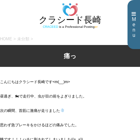
クラシード長崎
M
e
CRACEED
is a Professional Posting
er
n
u
HOME
>
未分類
>
痛っ
こんにちはクラシード長崎です<m(__)m>
昼過ぎ、🏍で走行中、虫が目の前をよぎりました。
次の瞬間、首筋に激痛が走りました
思わず急ブレーキをかけるほどの痛みでした。
蜂です！！！ハチに刺されてしまいました((+_+))