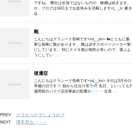
ですね。 弊社は全員ではないものの、稼働は続きます。
が、ブログは16日までお盆休みを頂戴します<(_ _)> 書き
込 …
靴
こんにちはクラシード長崎です<m(__)m> 🏍とともに重
要な相棒に靴があります。 靴は必ずスポーツメーカー製
にしています。 特にナイキ製が相性が良いので、選ぶよ
うにしてい …
後遺症
こんにちはクラシード長崎です<m(__)m> 今日は3月分の
準備の日です
朝から仕分け等で
先日、といっても3
週間前のバイク店頭事故の影響が・・・ 左肩 …
PREV
どうだったでしょうか？
NEXT
理不尽な・・・