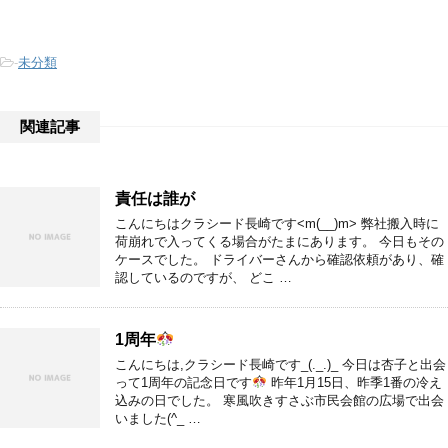
-
未分類
関連記事
責任は誰が
こんにちはクラシード長崎です<m(__)m> 弊社搬入時に
荷崩れで入ってくる場合がたまにあります。 今日もその
ケースでした。 ドライバーさんから確認依頼があり、確
認しているのですが、 どこ …
1周年
こんにちは,クラシード長崎です_(._.)_ 今日は杏子と出会
って1周年の記念日です
昨年1月15日、昨季1番の冷え
込みの日でした。 寒風吹きすさぶ市民会館の広場で出会
いました(^_ …