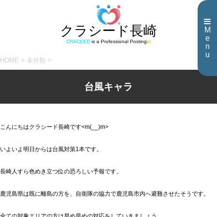
クラシード長崎
M
e
CRACEED
is a Professional Posting
er
n
u
HOME
>
未分類
>
台風キャラ
こんにちはクラシード長崎です<m(__)m>
いよいよ明日からは台風対策1本です。
長崎人すら色めき立つ位の恐ろしい予報です。
鹿児島県は既に離島の方を、自衛隊の協力で鹿児島市内へ避難させたそうです。
全ての対象エリアの方は早め早めの対応をしていきましょう。