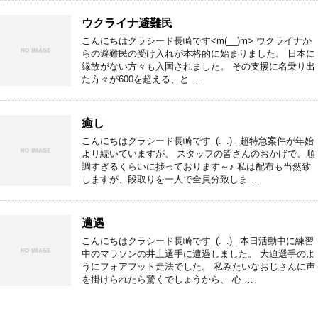
ウクライナ避難民
こんにちはクラシード長崎です<m(__)m> ウクライナか
らの避難民の受け入れが本格的に始まりました。 日本に
縁故がない方々も入国されました。 その支援に名乗り出
た方々が600を超える、と …
癒し
こんにちはクラシード長崎です_(._.)_ 超特急案件が年始
より続いていますが、 スタッフの皆さんのおかげで、順
調すぎるくらいに捗っております～♪ 私は配布も当然致
しますが、段取りを一人で全員分致しま …
遭遇
こんにちはクラシード長崎です_(._.)_ 本日活動中に練習
中のマラソンの井上選手に遭遇しました。 大迫選手のよ
うにフォアフット走法でした。 私みたいなおじさんに声
を掛けられたら驚くでしょうから、 心 …