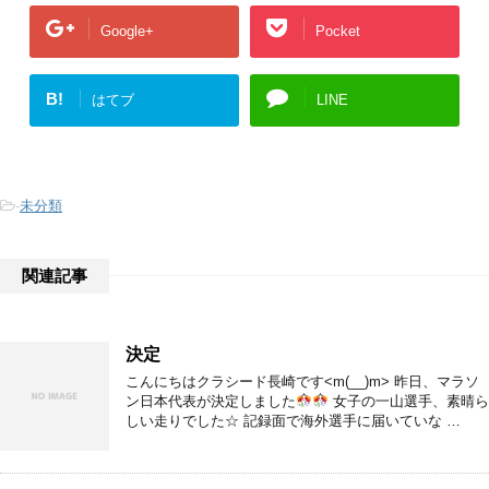
Google+
Pocket
B!
はてブ
LINE
-
未分類
関連記事
決定
こんにちはクラシード長崎です<m(__)m> 昨日、マラソ
ン日本代表が決定しました
女子の一山選手、素晴ら
しい走りでした☆ 記録面で海外選手に届いていな …