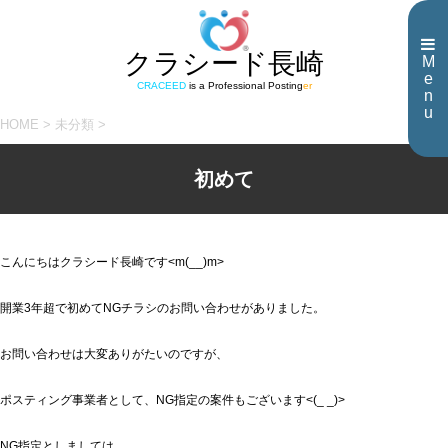
クラシード長崎
M
e
CRACEED
is a Professional Posting
er
n
u
HOME
>
未分類
>
初めて
こんにちはクラシード長崎です<m(__)m>
開業3年超で初めてNGチラシのお問い合わせがありました。
お問い合わせは大変ありがたいのですが、
ポスティング事業者として、NG指定の案件もございます<(_ _)>
NG指定としましては、