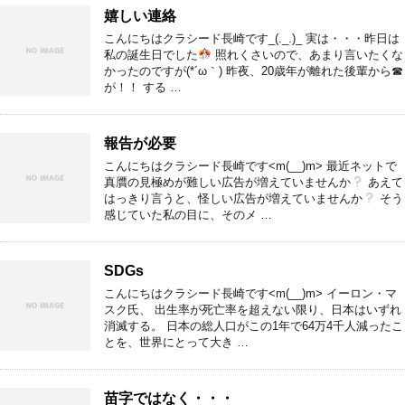
嬉しい連絡
こんにちはクラシード長崎です_(._.)_ 実は・・・昨日は
私の誕生日でした
照れくさいので、あまり言いたくな
かったのですが(*´ω｀) 昨夜、20歳年が離れた後輩から☎
が！！ する …
報告が必要
こんにちはクラシード長崎です<m(__)m> 最近ネットで
真贋の見極めが難しい広告が増えていませんか
あえて
はっきり言うと、怪しい広告が増えていませんか
そう
感じていた私の目に、そのメ …
SDGs
こんにちはクラシード長崎です<m(__)m> イーロン・マ
スク氏、 出生率が死亡率を超えない限り、日本はいずれ
消滅する。 日本の総人口がこの1年で64万4千人減ったこ
とを、世界にとって大き …
苗字ではなく・・・