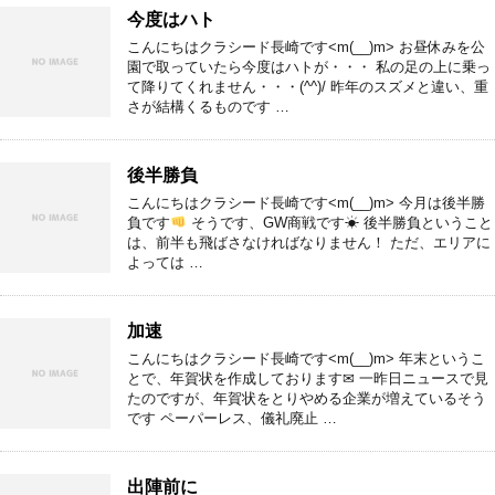
今度はハト
こんにちはクラシード長崎です<m(__)m> お昼休みを公
園で取っていたら今度はハトが・・・ 私の足の上に乗っ
て降りてくれません・・・(^^)/ 昨年のスズメと違い、重
さが結構くるものです …
後半勝負
こんにちはクラシード長崎です<m(__)m> 今月は後半勝
負です
そうです、GW商戦です☀ 後半勝負ということ
は、前半も飛ばさなければなりません！ ただ、エリアに
よっては …
加速
こんにちはクラシード長崎です<m(__)m> 年末というこ
とで、年賀状を作成しております✉ 一昨日ニュースで見
たのですが、年賀状をとりやめる企業が増えているそう
です ペーパーレス、儀礼廃止 …
出陣前に