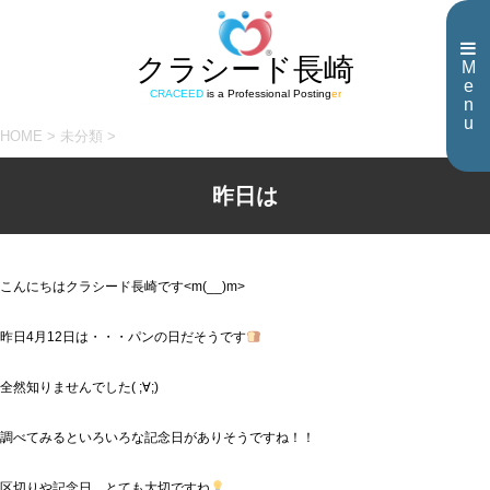
クラシード長崎
M
e
CRACEED
is a Professional Posting
er
n
u
HOME
>
未分類
>
昨日は
こんにちはクラシード長崎です<m(__)m>
昨日4月12日は・・・パンの日だそうです
全然知りませんでした( ;∀;)
調べてみるといろいろな記念日がありそうですね！！
区切りや記念日、とても大切ですね