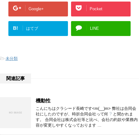
Google+
Pocket
B!
はてブ
LINE
-
未分類
関連記事
機動性
こんにちはクラシード長崎です<m(__)m> 弊社は合同会
社にしたのですが、時折合同会社って何
と聞かれま
す。 合同会社は株式会社等と比べ、会社の約款や業務内
容が変更しやすくなっております …